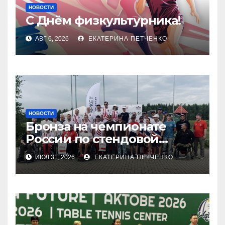
НОВОСТИ
С Днём физкультурника!
АВГ 6, 2026
ЕКАТЕРИНА ПЕТЧЕНКО
НОВОСТИ
Бронза на чемпионате
России по стендовой
стрельбе
ИЮЛ 31, 2026
ЕКАТЕРИНА ПЕТЧЕНКО