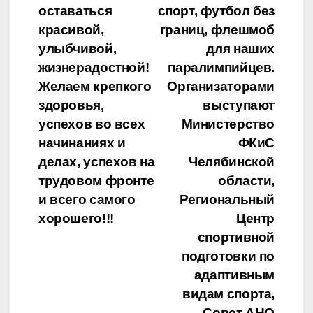
оставаться
спорт, футбол без
красивой,
границ, флешмоб
улыбчивой,
для наших
жизнерадостной!
паралимпийцев.
Желаем крепкого
Организаторами
здоровья,
выступают
успехов во всех
Министерство
начинаниях и
ФКиС
делах, успехов на
Челябинской
трудовом фронте
области,
и всего самого
Региональный
хорошего!!!
Центр
спортивной
подготовки по
адаптивным
видам спорта,
Совет АНО