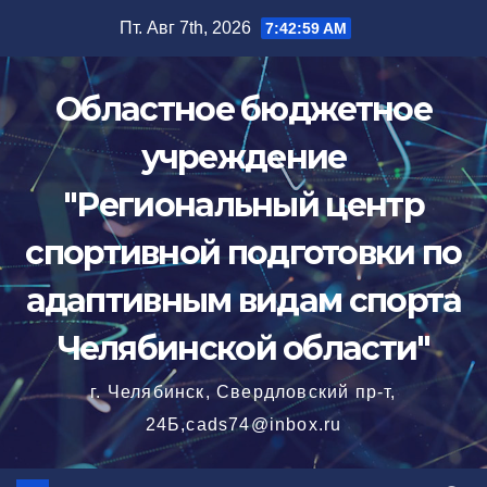
Перейти
Пт. Авг 7th, 2026
7:43:00 AM
к
содержимому
Областное бюджетное
учреждение
"Региональный центр
спортивной подготовки по
адаптивным видам спорта
Челябинской области"
г. Челябинск, Свердловский пр-т,
24Б,cads74@inbox.ru