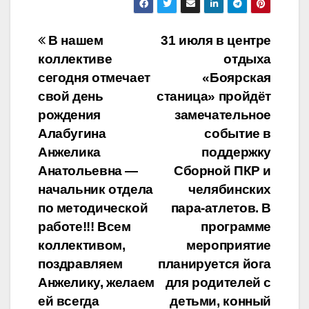
Навигация
В нашем
31 июля в центре
коллективе
отдыха
по
сегодня отмечает
«Боярская
записям
свой день
станица» пройдёт
рождения
замечательное
Алабугина
событие в
Анжелика
поддержку
Анатольевна —
Сборной ПКР и
начальник отдела
челябинских
по методической
пара-атлетов. В
работе!!! Всем
программе
коллективом,
мероприятие
поздравляем
планируется йога
Анжелику, желаем
для родителей с
ей всегда
детьми, конный