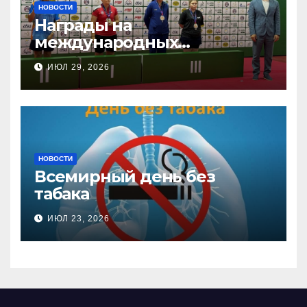
НОВОСТИ
Награды на
международных
соревнованиях
ИЮЛ 29, 2026
настольного тенниса ПОДА
НОВОСТИ
Всемирный день без
табака
ИЮЛ 23, 2026