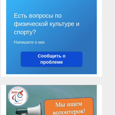
Есть вопросы по
физической культуре и
спорту?
Напишите о них
Сообщить о
проблеме