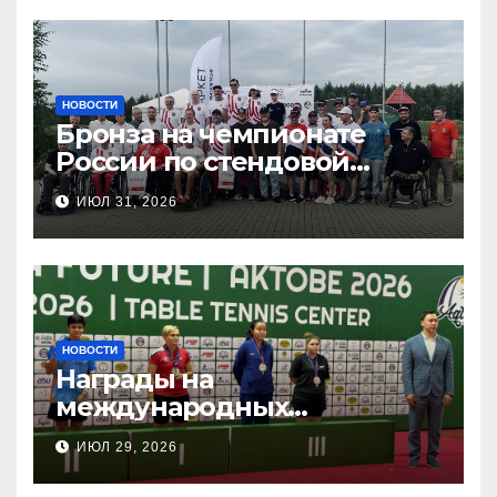
НОВОСТИ
Бронза на чемпионате
России по стендовой
стрельбе
ИЮЛ 31, 2026
НОВОСТИ
Награды на
международных
соревнованиях
ИЮЛ 29, 2026
настольного тенниса ПОДА