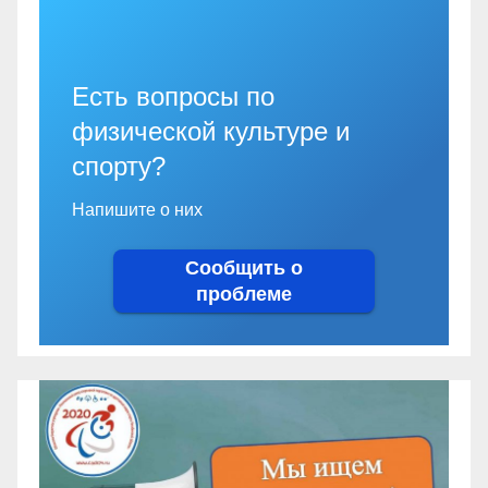
Есть вопросы по
физической культуре и
спорту?
Напишите о них
Сообщить о
проблеме