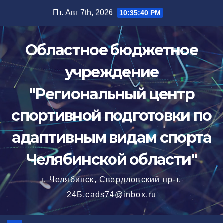
Перейти
Пт. Авг 7th, 2026
10:35:40 PM
к
содержимому
Областное бюджетное
учреждение
"Региональный центр
спортивной подготовки по
адаптивным видам спорта
Челябинской области"
г. Челябинск, Свердловский пр-т,
24Б,cads74@inbox.ru