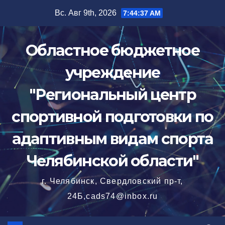
Перейти
Вс. Авг 9th, 2026
7:44:38 AM
к
содержимому
Областное бюджетное
учреждение
"Региональный центр
спортивной подготовки по
адаптивным видам спорта
Челябинской области"
г. Челябинск, Свердловский пр-т,
24Б,cads74@inbox.ru