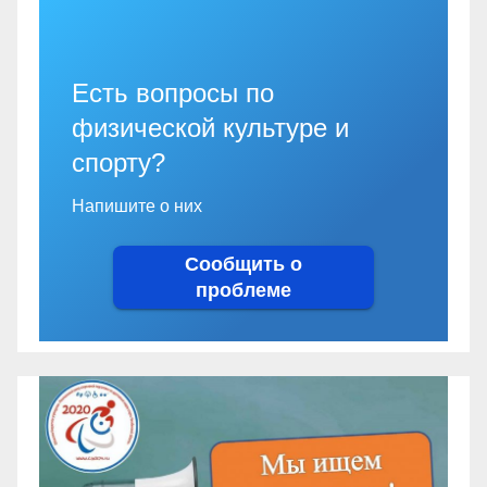
Есть вопросы по
физической культуре и
спорту?
Напишите о них
Сообщить о
проблеме