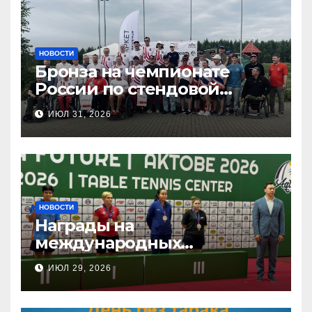
НОВОСТИ
Бронза на чемпионате
России по стендовой
стрельбе
ИЮЛ 31, 2026
НОВОСТИ
Награды на
международных
соревнованиях
ИЮЛ 29, 2026
настольного тенниса ПОДА