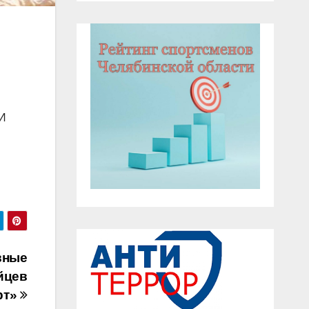
ДИ
вные
йцев
рт»