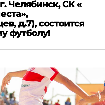
 г. Челябинск, СК «
еста»,
в, д.7), состоится
у футболу!