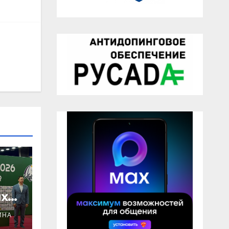
х
ИНА