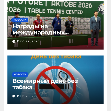
НОВОСТИ
Награды на
международных
соревнованиях
ИЮЛ 29, 2026
настольного тенниса ПОДА
НОВОСТИ
Всемирный день без
табака
ИЮЛ 23, 2026