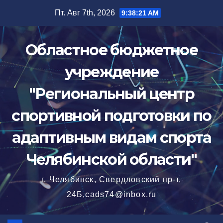
Перейти
Пт. Авг 7th, 2026
9:38:21 AM
к
содержимому
Областное бюджетное
учреждение
"Региональный центр
спортивной подготовки по
адаптивным видам спорта
Челябинской области"
г. Челябинск, Свердловский пр-т,
24Б,cads74@inbox.ru