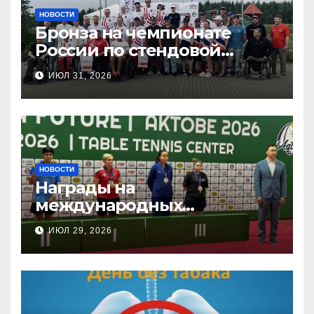
НОВОСТИ
Бронза на чемпионате
России по стендовой
стрельбе
ИЮЛ 31, 2026
НОВОСТИ
Награды на
международных
соревнованиях
ИЮЛ 29, 2026
настольного тенниса ПОДА