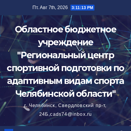
Перейти
Пт. Авг 7th, 2026
3:11:14 PM
к
содержимому
Областное бюджетное
учреждение
"Региональный центр
спортивной подготовки по
адаптивным видам спорта
Челябинской области"
г. Челябинск, Свердловский пр-т,
24Б,cads74@inbox.ru