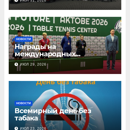
ИЮЛ 31, 2026
НОВОСТИ
Награды на
международных
соревнованиях
ИЮЛ 29, 2026
настольного тенниса ПОДА
НОВОСТИ
Всемирный день без
табака
ИЮЛ 23, 2026