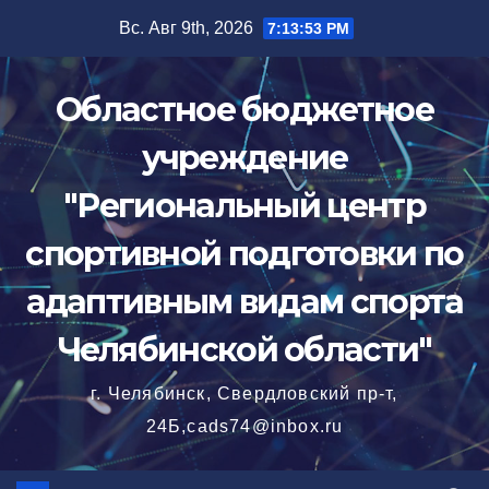
Перейти
Вс. Авг 9th, 2026
7:13:54 PM
к
содержимому
Областное бюджетное
учреждение
"Региональный центр
спортивной подготовки по
адаптивным видам спорта
Челябинской области"
г. Челябинск, Свердловский пр-т,
24Б,cads74@inbox.ru