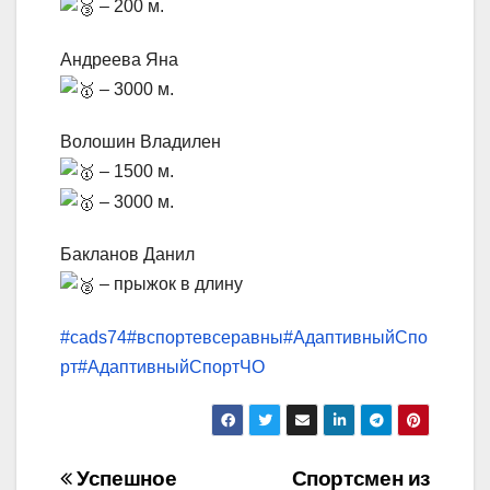
– 200 м.
Андреева Яна
– 3000 м.
Волошин Владилен
– 1500 м.
– 3000 м.
Бакланов Данил
– прыжок в длину
#cads74
#вспортевсеравны
#АдаптивныйСпо
рт
#АдаптивныйСпортЧО
Навигация
Успешное
Спортсмен из