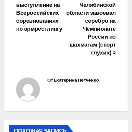
выступление на
Челябинской
по
Всероссийских
области завоевал
записям
соревнованиях
серебро на
по армрестлингу
Чемпионате
России по
шахматам (спорт
глухих)
От
Екатерина Петченко
ПОХОЖАЯ ЗАПИСЬ