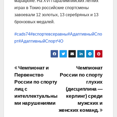
марафоне. На XVI Паралимпийских летних
играх в Токио российские спортсмены
завоевали 12 золотых, 13 серебряных и 13
бронзовых медалей.
#cads74
#вспортевсеравны
#АдаптивныйСпо
рт
#АдаптивныйСпортЧО
Навигация
Чемпионат и
Чемпионат
Первенство
России по спорту
по
России по спорту
глухих
записям
лиц с
(дисциплина —
интеллектуальны
керлинг) среди
ми нарушениями
мужских и
женских команд.