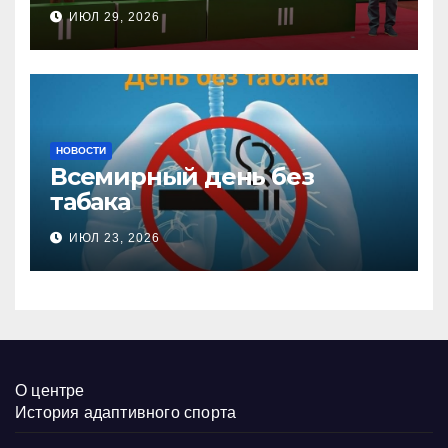
соревнованиях
ИЮЛ 29, 2026
настольного тенниса ПОДА
НОВОСТИ
Всемирный день без
табака
ИЮЛ 23, 2026
О центре
История адаптивного спорта