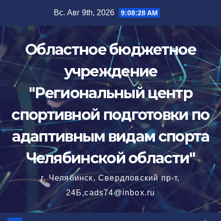
Перейти
Вс. Авг 9th, 2026
9:08:29 AM
к
содержимому
Областное бюджетное
учреждение
"Региональный центр
спортивной подготовки по
адаптивным видам спорта
Челябинской области"
г. Челябинск, Свердловский пр-т,
24Б,cads74@inbox.ru