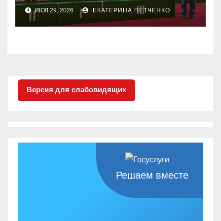
соревнованиях
ИЮЛ 29, 2026
ЕКАТЕРИНА ПЕТЧЕНКО
настольного тенниса ПОДА
Версия для слабовидящих
Решаем вместе