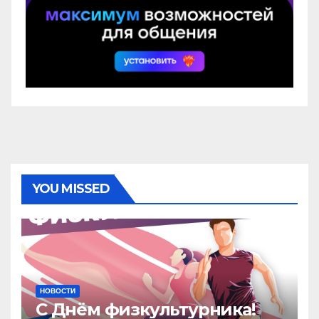
YOU MISSED
НОВОСТИ
С Днём физкультурника!