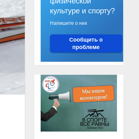
физической
культуре и спорту?
Напишите о них
Сообщить о
проблеме