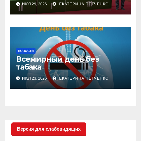
соревнованиях
ИЮЛ 29, 2026
ЕКАТЕРИНА ПЕТЧЕНКО
настольного тенниса ПОДА
НОВОСТИ
Всемирный день без
табака
ИЮЛ 23, 2026
ЕКАТЕРИНА ПЕТЧЕНКО
Версия для слабовидящих