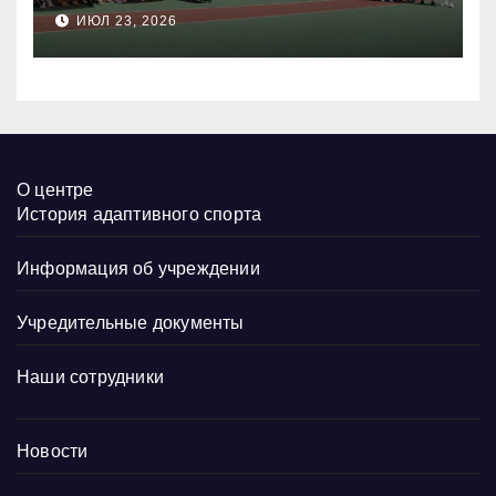
атлетике по спорту лиц с
ИЮЛ 23, 2026
поражением опорно-
двигательного аппарата
среди ветеранов
специальной военной
операции.
О центре
История адаптивного спорта
Информация об учреждении
Учредительные документы
Наши сотрудники
Новости