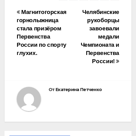
Навигация
Магнитогорская
Челябинские
горнолыжница
рукоборцы
по
стала призёром
завоевали
записям
Первенства
медали
России по спорту
Чемпионата и
глухих.
Первенства
России!
От
Екатерина Петченко