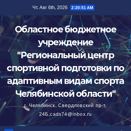
Перейти
Чт. Авг 6th, 2026
2:20:52 AM
к
содержимому
Областное бюджетное
учреждение
"Региональный центр
спортивной подготовки по
адаптивным видам спорта
Челябинской области"
г. Челябинск, Свердловский пр-т,
24Б,cads74@inbox.ru