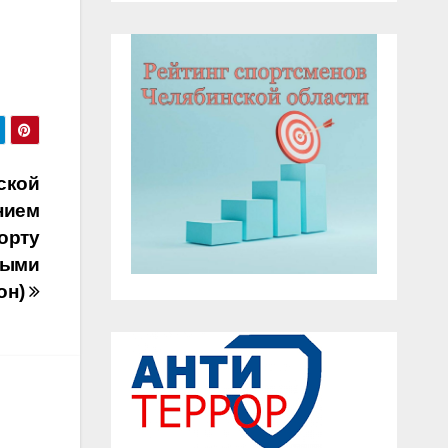
ской
нием
орту
ными
он)