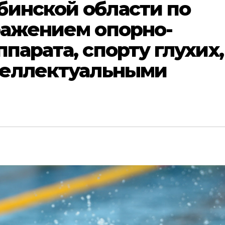
бинской области по
ражением опорно-
парата, спорту глухих,
нтеллектуальными