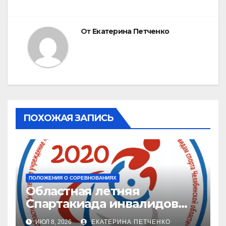
От
Екатерина Петченко
ПОХОЖАЯ ЗАПИСЬ
ПОЛОЖЕНИЯ О СОРЕВНОВАНИЯХ
Областная летняя
Спартакиада инвалидов
2026 г.
ИЮЛ 8, 2026
ЕКАТЕРИНА ПЕТЧЕНКО