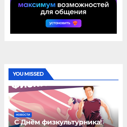
YOU MISSED
НОВОСТИ
С Днём физкультурника!