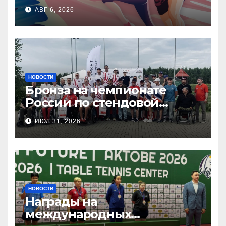
АВГ 6, 2026
НОВОСТИ
Бронза на чемпионате
России по стендовой
стрельбе
ИЮЛ 31, 2026
НОВОСТИ
Награды на
международных