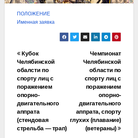
ПОЛОЖЕНИЕ
Именная заявка
Навигация
Кубок
Чемпионат
Челябинской
Челябинской
по
обалсти по
области по
записям
спорту лиц с
спорту лиц с
поражением
поражением
опорно-
опорно-
двигательного
двигательного
аппрата
аппрата, спорту
(стендовая
глухих (плавание)
стрельба — трап)
(ветераны)