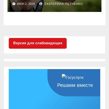
поражением опорно-
ИЮН 2, 2026
ЕКАТЕРИНА ПЕТЧЕНКО
двигательного аппрата
(стендовая стрельба —
трап)
Версия для слабовидящих
Решаем вместе