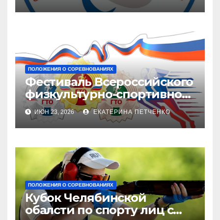
ПОЛОЖЕНИЯ О СОРЕВНОВАНИЯХ
Фестиваль Всероссийского
физкультурно-спортивного
комплекса «Готов в труду и
ИЮН 23, 2026
ЕКАТЕРИНА ПЕТЧЕНКО
обороне» (ГТО)
ПОЛОЖЕНИЯ О СОРЕВНОВАНИЯХ
Кубок Челябинской
обалсти по спорту лиц с