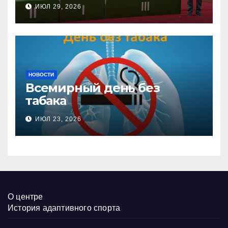
соревнованиях
ИЮЛ 29, 2026
настольного тенниса ПОДА
НОВОСТИ
Всемирный день без
табака
ИЮЛ 23, 2026
О центре
История адаптивного спорта