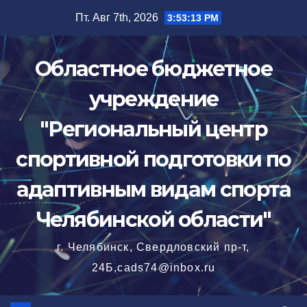
Перейти
Пт. Авг 7th, 2026
3:53:14 PM
к
содержимому
Областное бюджетное
учреждение
"Региональный центр
спортивной подготовки по
адаптивным видам спорта
Челябинской области"
г. Челябинск, Свердловский пр-т,
24Б,cads74@inbox.ru