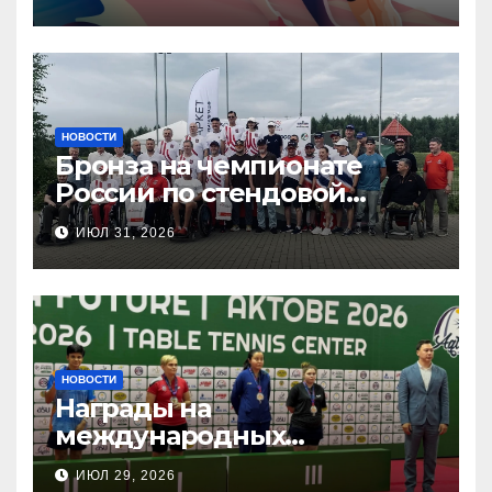
НОВОСТИ
Бронза на чемпионате
России по стендовой
стрельбе
ИЮЛ 31, 2026
НОВОСТИ
Награды на
международных
соревнованиях
ИЮЛ 29, 2026
настольного тенниса ПОДА