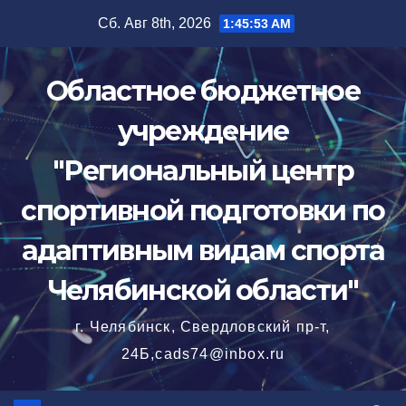
Перейти
Сб. Авг 8th, 2026
1:45:54 AM
к
содержимому
Областное бюджетное
учреждение
"Региональный центр
спортивной подготовки по
адаптивным видам спорта
Челябинской области"
г. Челябинск, Свердловский пр-т,
24Б,cads74@inbox.ru