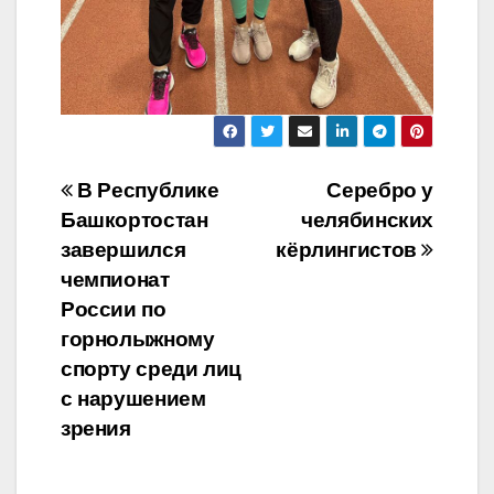
Навигация
В Республике
Серебро у
Башкортостан
челябинских
по
завершился
кëрлингистов
записям
чемпионат
России по
горнолыжному
спорту среди лиц
с нарушением
зрения