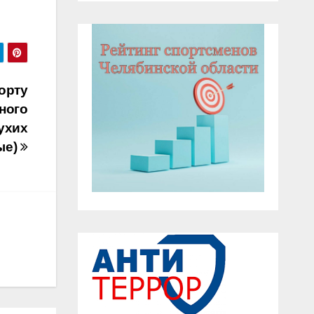
орту
ного
лухих
ые)