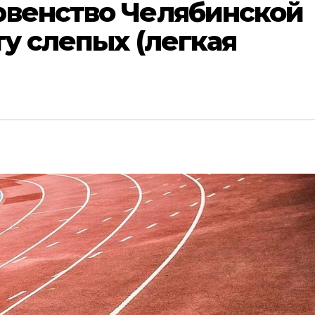
рвенство Челябинской
ту слепых (легкая