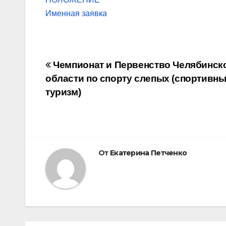
Именная заявка
Навигация
Чемпионат и Первенство Челябинск
области по спорту слепых (спортивн
по
туризм)
записям
От
Екатерина Петченко