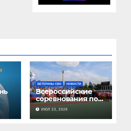
ВЕТЕРАНЫ СВО
НОВОСТИ
нь
Всероссийские
соревнования по
легкой атлетике
ИЮЛ 23, 2026
по спорту лиц с
поражением
опорно-