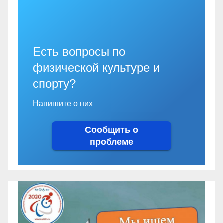
Есть вопросы по
физической культуре и
спорту?
Напишите о них
Сообщить о
проблеме