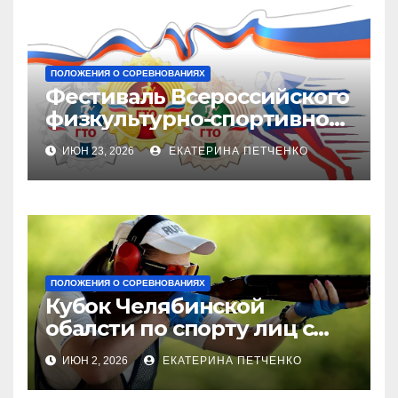
ПОЛОЖЕНИЯ О СОРЕВНОВАНИЯХ
Фестиваль Всероссийского
физкультурно-спортивного
комплекса «Готов в труду и
ИЮН 23, 2026
ЕКАТЕРИНА ПЕТЧЕНКО
обороне» (ГТО)
ПОЛОЖЕНИЯ О СОРЕВНОВАНИЯХ
Кубок Челябинской
обалсти по спорту лиц с
поражением опорно-
ИЮН 2, 2026
ЕКАТЕРИНА ПЕТЧЕНКО
двигательного аппрата
(стендовая стрельба —