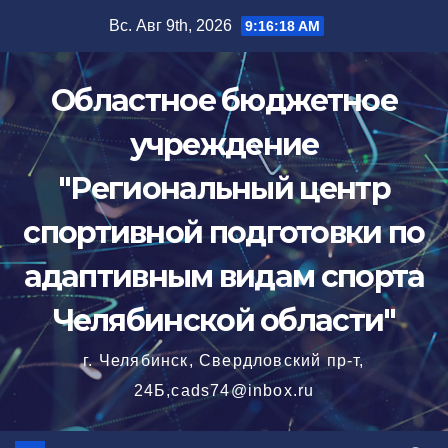
Перейти
Вс. Авг 9th, 2026
9:16:19 AM
к
содержимому
Областное бюджетное
учреждение
"Региональный центр
спортивной подготовки по
адаптивным видам спорта
Челябинской области"
г. Челябинск, Свердловский пр-т,
24Б,cads74@inbox.ru