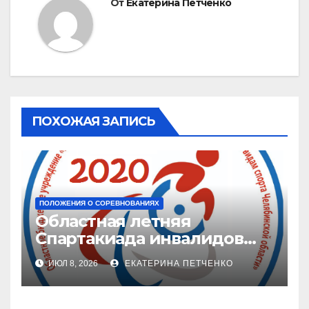
От
Екатерина Петченко
ПОХОЖАЯ ЗАПИСЬ
ПОЛОЖЕНИЯ О СОРЕВНОВАНИЯХ
Областная летняя
Спартакиада инвалидов
2026 г.
ИЮЛ 8, 2026
ЕКАТЕРИНА ПЕТЧЕНКО