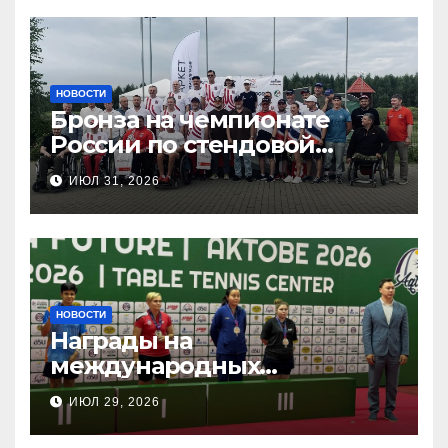
НОВОСТИ
Бронза на чемпионате
России по стендовой
стрельбе
ИЮЛ 31, 2026
НОВОСТИ
Награды на
международных
соревнованиях
ИЮЛ 29, 2026
настольного тенниса ПОДА