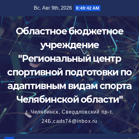
Перейти
Вс. Авг 9th, 2026
8:49:43 AM
к
содержимому
Областное бюджетное
учреждение
"Региональный центр
спортивной подготовки по
адаптивным видам спорта
Челябинской области"
г. Челябинск, Свердловский пр-т,
24Б,cads74@inbox.ru