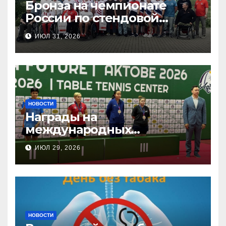
Бронза на чемпионате
России по стендовой
стрельбе
ИЮЛ 31, 2026
НОВОСТИ
Награды на
международных
соревнованиях
ИЮЛ 29, 2026
настольного тенниса ПОДА
НОВОСТИ