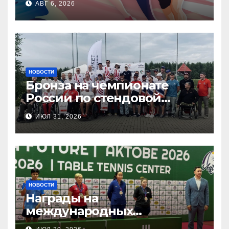
АВГ 6, 2026
НОВОСТИ
Бронза на чемпионате
России по стендовой
стрельбе
ИЮЛ 31, 2026
НОВОСТИ
Награды на
международных
соревнованиях