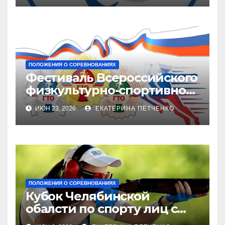
ПОЛОЖЕНИЯ О СОРЕВНОВАНИЯХ
Фестиваль Всероссийского
физкультурно-спортивного
комплекса «Готов в труду и
ИЮН 23, 2026
ЕКАТЕРИНА ПЕТЧЕНКО
обороне» (ГТО)
ПОЛОЖЕНИЯ О СОРЕВНОВАНИЯХ
Кубок Челябинской
обалсти по спорту лиц с
поражением опорно-