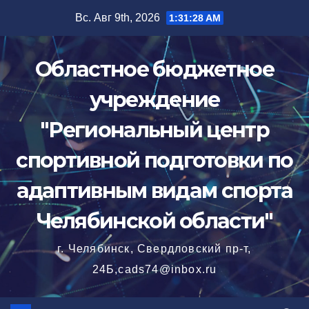
Перейти
Вс. Авг 9th, 2026
1:31:29 AM
к
содержимому
Областное бюджетное
учреждение
"Региональный центр
спортивной подготовки по
адаптивным видам спорта
Челябинской области"
г. Челябинск, Свердловский пр-т,
24Б,cads74@inbox.ru