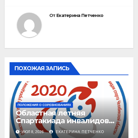
От
Екатерина Петченко
ПОХОЖАЯ ЗАПИСЬ
ПОЛОЖЕНИЯ О СОРЕВНОВАНИЯХ
Областная летняя
Спартакиада инвалидов
2026 г.
ИЮЛ 8, 2026
ЕКАТЕРИНА ПЕТЧЕНКО