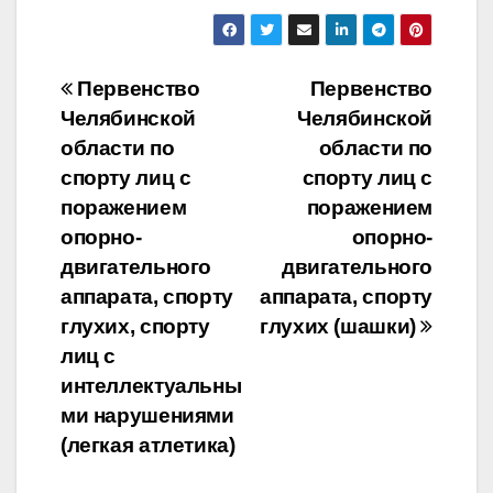
Навигация
Первенство
Первенство
Челябинской
Челябинской
по
области по
области по
записям
спорту лиц с
спорту лиц с
поражением
поражением
опорно-
опорно-
двигательного
двигательного
аппарата, спорту
аппарата, спорту
глухих, спорту
глухих (шашки)
лиц с
интеллектуальны
ми нарушениями
(легкая атлетика)