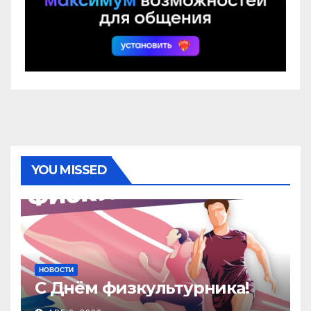
YOU MISSED
НОВОСТИ
С Днём физкультурника!