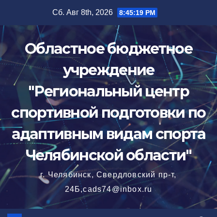
Перейти
Сб. Авг 8th, 2026
8:45:21 PM
к
содержимому
Областное бюджетное
учреждение
"Региональный центр
спортивной подготовки по
адаптивным видам спорта
Челябинской области"
г. Челябинск, Свердловский пр-т,
24Б,cads74@inbox.ru