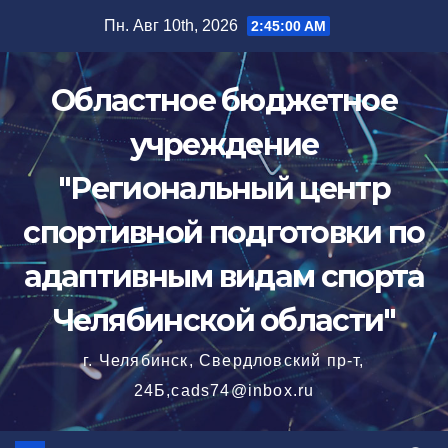
Перейти
Пн. Авг 10th, 2026
2:45:01 AM
к
содержимому
Областное бюджетное
учреждение
"Региональный центр
спортивной подготовки по
адаптивным видам спорта
Челябинской области"
г. Челябинск, Свердловский пр-т,
24Б,cads74@inbox.ru