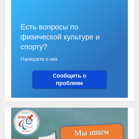
Есть вопросы по
физической культуре и
спорту?
Напишите о них
Сообщить о
проблеме