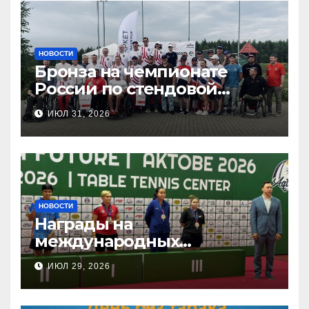
НОВОСТИ
Бронза на чемпионате
России по стендовой
стрельбе
ИЮЛ 31, 2026
НОВОСТИ
Награды на
международных
соревнованиях
ИЮЛ 29, 2026
настольного тенниса ПОДА