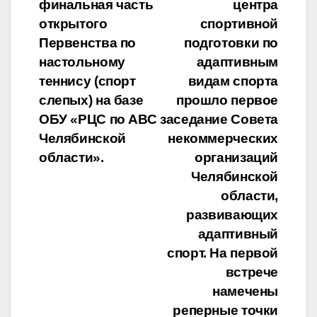
по
финальная часть
центра
записям
открытого
спортивной
Первенства по
подготовки по
настольному
адаптивным
теннису (спорт
видам спорта
слепых) на базе
прошло первое
ОБУ «РЦС по АВС
заседание Совета
Челябинской
некоммерческих
области».
организаций
Челябинской
области,
развивающих
адаптивный
спорт. На первой
встрече
намечены
реперные точки