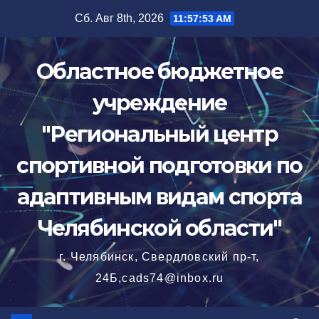
Перейти
Сб. Авг 8th, 2026
11:57:55 AM
к
содержимому
Областное бюджетное
учреждение
"Региональный центр
спортивной подготовки по
адаптивным видам спорта
Челябинской области"
г. Челябинск, Свердловский пр-т,
24Б,cads74@inbox.ru