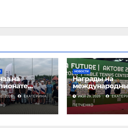
И
НОВОСТИ
нза на
Награды на
пионате
международны
сии по
соревнованиях
1, 2026
ЕКАТЕРИНА
ИЮЛ 29, 2026
ЕКАТЕР
ндовой
настольного
ельбе
НКО
тенниса ПОДА
ПЕТЧЕНКО