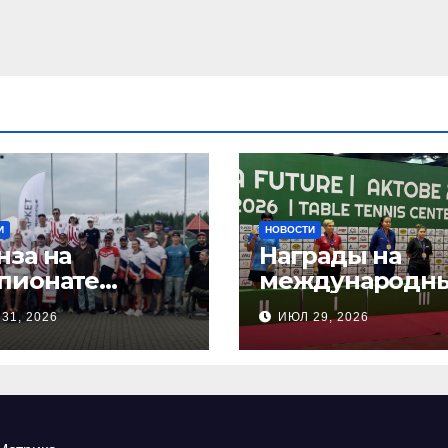
И
НОВОСТИ
нза на
Награды на
пионате
международн
сии по
соревнования
31, 2026
ИЮЛ 29, 2026
ндовой
настольного
ельбе
тенниса ПОДА