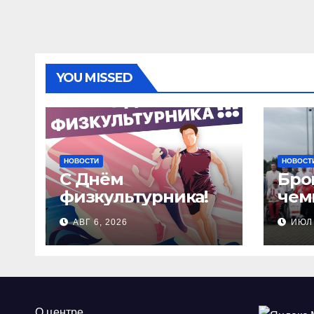
YOU MISSED
НОВОСТИ
НОВОСТ
С Днём
Бро
физкультурника!
чем
Рос
АВГ 6, 2026
ИЮЛ 
сте
стр
О центре