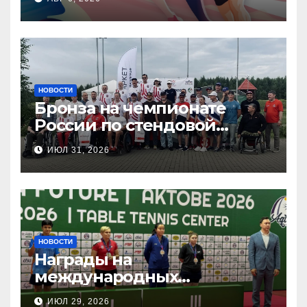
НОВОСТИ
Бронза на чемпионате
России по стендовой
стрельбе
ИЮЛ 31, 2026
НОВОСТИ
Награды на
международных
соревнованиях
ИЮЛ 29, 2026