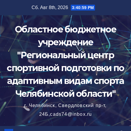
Перейти
Сб. Авг 8th, 2026
3:41:00 PM
к
содержимому
Областное бюджетное
учреждение
"Региональный центр
спортивной подготовки по
адаптивным видам спорта
Челябинской области"
г. Челябинск, Свердловский пр-т,
24Б,cads74@inbox.ru