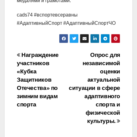
медалями и грамотами.
cads74 #вспортевсеравны
#АдаптивныйСпорт #АдаптивныйСпортЧО
Навигация
Награждение
Опрос для
участников
независимой
по
«Кубка
оценки
записям
Защитников
актуальной
Отечества» по
ситуации в сфере
зимним видам
адаптивного
спорта
спорта и
физической
культуры.