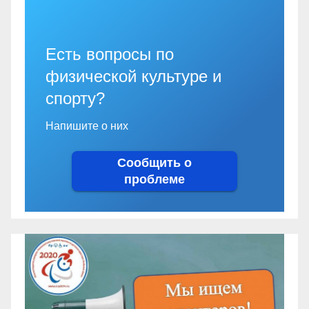
Есть вопросы по
физической культуре и
спорту?
Напишите о них
Сообщить о
проблеме