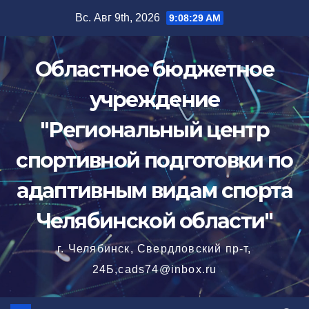
Перейти
Вс. Авг 9th, 2026
9:08:31 AM
к
содержимому
Областное бюджетное
учреждение
"Региональный центр
спортивной подготовки по
адаптивным видам спорта
Челябинской области"
г. Челябинск, Свердловский пр-т,
24Б,cads74@inbox.ru