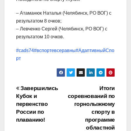
– Атаманюк Наталья (Челябинск, РО ВОГ) с
результатом 8 очков;
– Левченко Сергей (Челябинск, РО ВОГ) с
результатом 10 очков.
#cads74
#вспортевсеравны
#АдаптивныйСпо
рт
Навигация
Завершились
Итоги
Кубок и
соревнований по
по
первенство
горнолыжному
записям
России по
спорту в
плаванию!
программе
областной