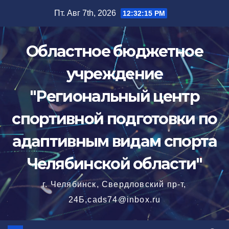
Перейти
Пт. Авг 7th, 2026
12:32:16 PM
к
содержимому
Областное бюджетное
учреждение
"Региональный центр
спортивной подготовки по
адаптивным видам спорта
Челябинской области"
г. Челябинск, Свердловский пр-т,
24Б,cads74@inbox.ru