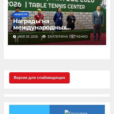
НОВОСТИ
Награды на
международных
соревнованиях
ИЮЛ 29, 2026
ЕКАТЕРИНА ПЕТЧЕНКО
настольного тенниса ПОДА
Версия для слабовидящих