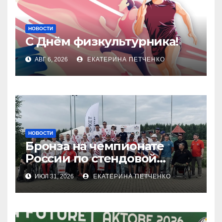
НОВОСТИ
С Днём физкультурника!
АВГ 6, 2026
ЕКАТЕРИНА ПЕТЧЕНКО
НОВОСТИ
Бронза на чемпионате
России по стендовой
стрельбе
ИЮЛ 31, 2026
ЕКАТЕРИНА ПЕТЧЕНКО