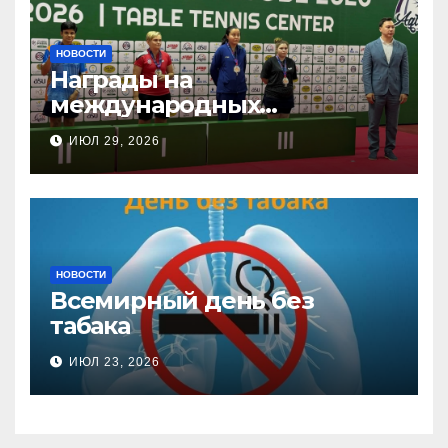
НОВОСТИ
Награды на
международных
соревнованиях
ИЮЛ 29, 2026
настольного тенниса ПОДА
НОВОСТИ
Всемирный день без
табака
ИЮЛ 23, 2026