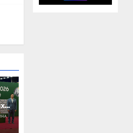
х
ИНА