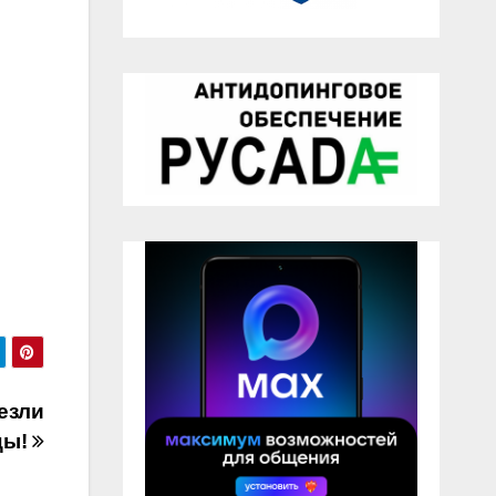
езли
цы!