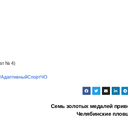
ат № 4)
#АдаптивныйСпортЧО
Семь золотых медалей прив
Челябинские плов