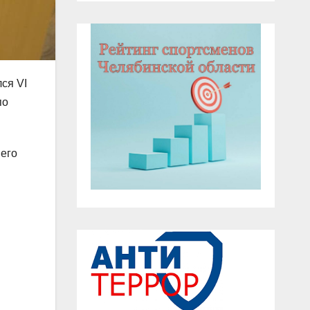
ся VI
по
него