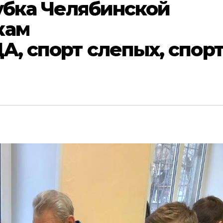
Кубка Челябинской
кам
А, спорт слепых, спор