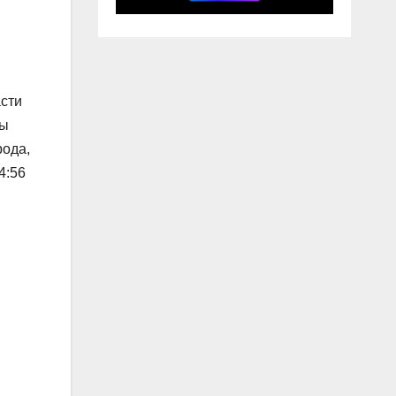
асти
ны
рода,
4:56