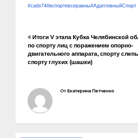
#cads74
#вспортевсеравны
#АдаптивныйСпорт
Навигация
Итоги V этапа Кубка Челябинской об
по спорту лиц с поражением опорно-
по
двигательного аппарата, спорту слепы
записям
спорту глухих (шашки)
От
Екатерина Петченко