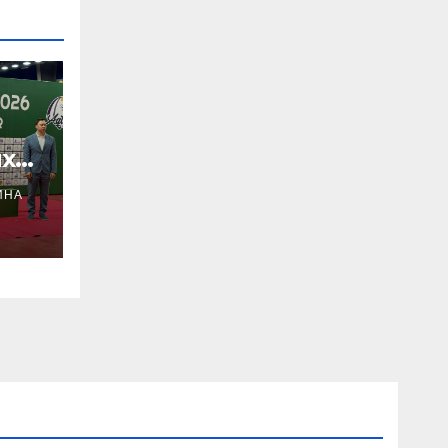
х
ИНА