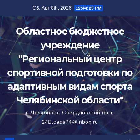
Перейти
Сб. Авг 8th, 2026
12:44:30 PM
к
содержимому
Областное бюджетное
учреждение
"Региональный центр
спортивной подготовки по
адаптивным видам спорта
Челябинской области"
г. Челябинск, Свердловский пр-т,
24Б,cads74@inbox.ru