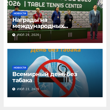
НОВОСТИ
Награды на
международных
соревнованиях
ИЮЛ 29, 2026
настольного тенниса ПОДА
НОВОСТИ
Всемирный день без
табака
ИЮЛ 23, 2026