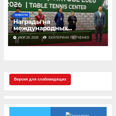
НОВОСТИ
Награды на
международных
соревнованиях
ИЮЛ 29, 2026
ЕКАТЕРИНА ПЕТЧЕНКО
настольного тенниса ПОДА
Версия для слабовидящих