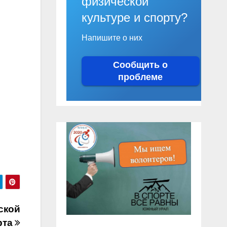
физической
культуре и спорту?
Напишите о них
Сообщить о
проблеме
ской
рта