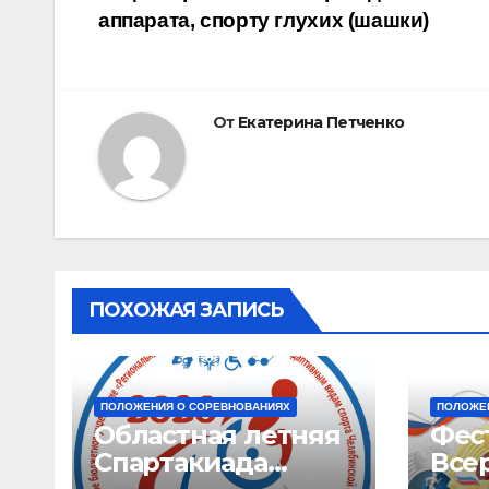
по
аппарата, спорту глухих (шашки)
записям
От
Екатерина Петченко
ПОХОЖАЯ ЗАПИСЬ
ПОЛОЖЕНИЯ О СОРЕВНОВАНИЯХ
ПОЛОЖЕ
Областная летняя
Фес
Спартакиада
Все