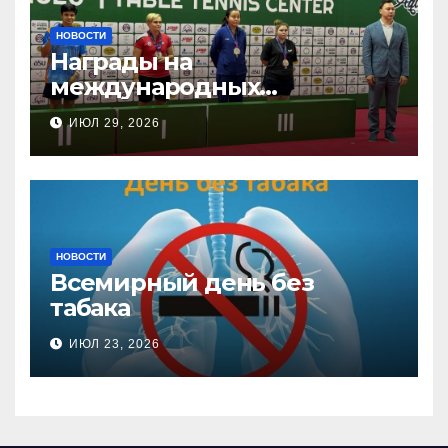
НОВОСТИ
Награды на
международных
соревнованиях
ИЮЛ 29, 2026
настольного тенниса ПОДА
НОВОСТИ
Всемирный день без
табака
ИЮЛ 23, 2026