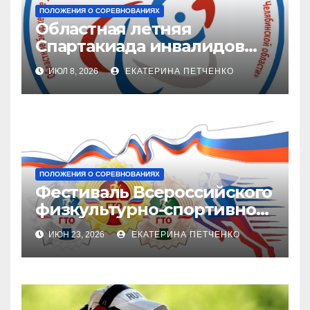
ПОЛОЖЕНИЯ О СОРЕВНОВАНИЯХ
Областная летняя
Спартакиада инвалидов
2026 г.
ИЮЛ 8, 2026
ЕКАТЕРИНА ПЕТЧЕНКО
ПОЛОЖЕНИЯ О СОРЕВНОВАНИЯХ
Фестиваль Всероссийского
физкультурно-спортивного
комплекса «Готов в труду и
ИЮН 23, 2026
ЕКАТЕРИНА ПЕТЧЕНКО
обороне» (ГТО)