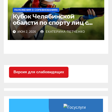
ПОЛОЖЕНИЯ О СОРЕВНОВАНИЯХ
Кубок Челябинской
обалсти по спорту лиц с
поражением опорно-
ИЮН 2, 2026
ЕКАТЕРИНА ПЕТЧЕНКО
двигательного аппрата
(стендовая стрельба —
трап)
Версия для слабовидящих