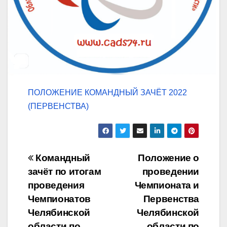
ПОЛОЖЕНИЕ КОМАНДНЫЙ ЗАЧЁТ 2022
(ПЕРВЕНСТВА)
Навигация
Командный
Положение о
зачёт по итогам
проведении
по
проведения
Чемпионата и
записям
Чемпионатов
Первенства
Челябинской
Челябинской
области по
области по