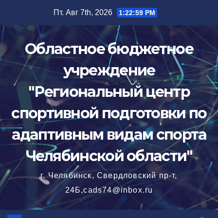
Перейти
Пт. Авг 7th, 2026
1:23:00 PM
к
содержимому
Областное бюджетное
учреждение
"Региональный центр
спортивной подготовки по
адаптивным видам спорта
Челябинской области"
г. Челябинск, Свердловский пр-т,
24Б,cads74@inbox.ru