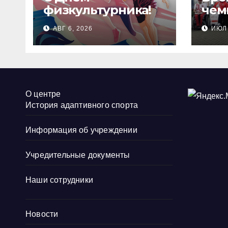
физкультурника!
чем
Рос
АВГ 6, 2026
ИЮЛ 
сте
стр
О центре
История адаптивного спорта
Информация об учреждении
Учредительные документы
Наши сотрудники
Новости