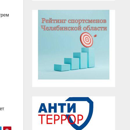
трем
ет