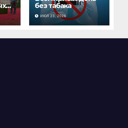
ых
без табака
х
ИЮЛ 23, 2026