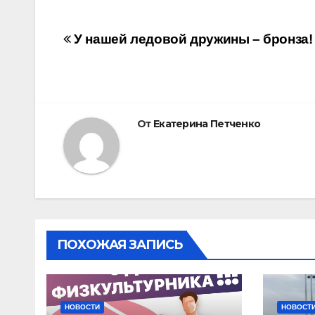
Навигация
У нашей ледовой дружины – бронза!
по
записям
От
Екатерина Петченко
ПОХОЖАЯ ЗАПИСЬ
НОВОСТИ
НОВОСТ