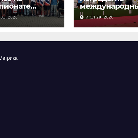
пионате
международн
сии по
соревнования
31, 2026
ИЮЛ 29, 2026
ндовой
настольного
ельбе
тенниса ПОДА