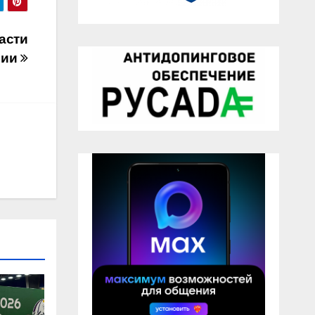
асти
сии