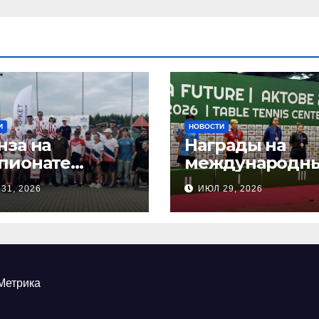
И
НОВОСТИ
нза на
Награды на
пионате
международн
сии по
соревнования
31, 2026
ИЮЛ 29, 2026
ндовой
настольного
ельбе
тенниса ПОДА