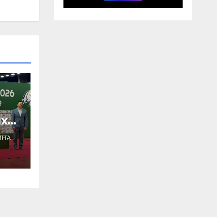
х
ИНА