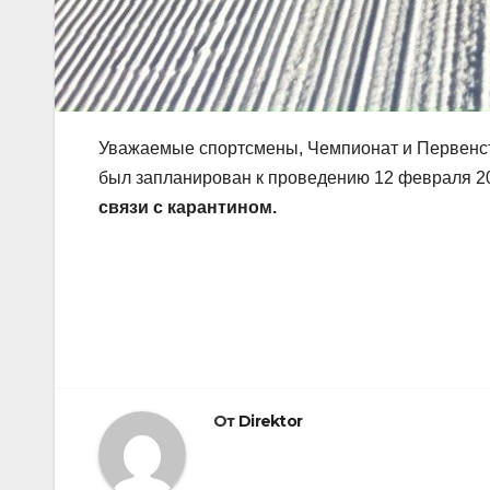
Уважаемые спортсмены, Чемпионат и Первенств
был запланирован к проведению 12 февраля 2
связи с карантином.
Навигация
по
записям
От
Direktor