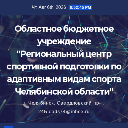
Перейти
Чт. Авг 6th, 2026
6:52:46 PM
к
содержимому
Областное бюджетное
учреждение
"Региональный центр
спортивной подготовки по
адаптивным видам спорта
Челябинской области"
г. Челябинск, Свердловский пр-т,
24Б,cads74@inbox.ru