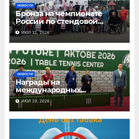
НОВОСТИ
Бронза на чемпионате
России по стендовой
стрельбе
ИЮЛ 31, 2026
НОВОСТИ
Награды на
международных
соревнованиях
ИЮЛ 29, 2026
настольного тенниса ПОДА