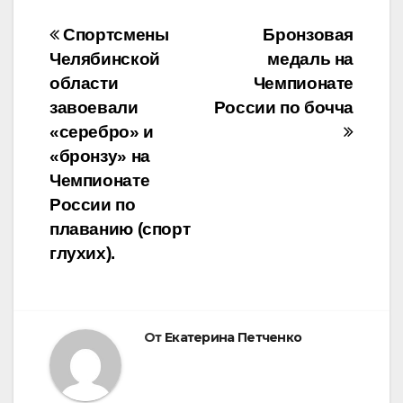
Навигация
Спортсмены
Бронзовая
Челябинской
медаль на
по
области
Чемпионате
записям
завоевали
России по бочча
«серебро» и
«бронзу» на
Чемпионате
России по
плаванию (спорт
глухих).
От
Екатерина Петченко