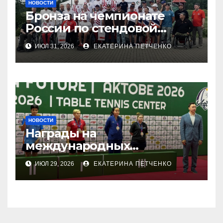
НОВОСТИ
Бронза на чемпионате
России по стендовой
стрельбе
ИЮЛ 31, 2026
ЕКАТЕРИНА ПЕТЧЕНКО
НОВОСТИ
Награды на
международных
соревнованиях
ИЮЛ 29, 2026
ЕКАТЕРИНА ПЕТЧЕНКО
настольного тенниса ПОДА