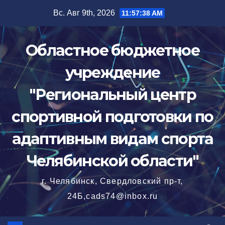
Перейти
Вс. Авг 9th, 2026
11:57:39 AM
к
содержимому
Областное бюджетное
учреждение
"Региональный центр
спортивной подготовки по
адаптивным видам спорта
Челябинской области"
г. Челябинск, Свердловский пр-т,
24Б,cads74@inbox.ru