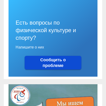
Есть вопросы по
физической культуре и
спорту?
Напишите о них
Сообщить о
проблеме