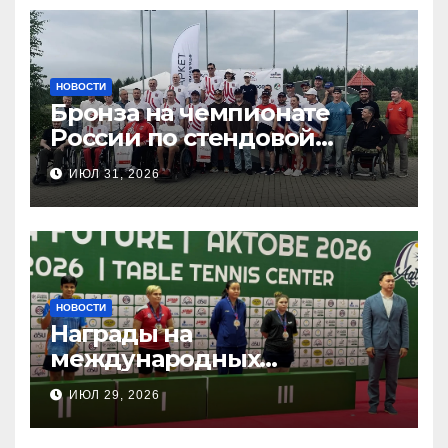
НОВОСТИ
Бронза на чемпионате
России по стендовой
стрельбе
ИЮЛ 31, 2026
НОВОСТИ
Награды на
международных
соревнованиях
ИЮЛ 29, 2026
настольного тенниса ПОДА