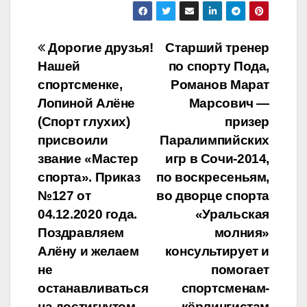
Навигация
Дорогие друзья!
Старший тренер
Нашей
по спорту Пода,
по
спортсменке,
Романов Марат
записям
Лопиной Алёне
Марсович —
(Спорт глухих)
призер
присвоили
Паралимпийских
звание «Мастер
игр в Сочи-2014,
спорта». Приказ
по воскресеньям,
№127 от
во дворце спорта
04.12.2020 года.
«Уральская
Поздравляем
молния»
Алёну и желаем
консультирует и
не
помогает
останавливаться
спортсменам-
на достигнутом,
кёрлингистам