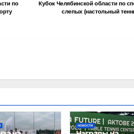
сти по
Кубок Челябинской области по сп
порту
слепых (настольный тенн
И
НОВОСТИ
нза на
Награды на