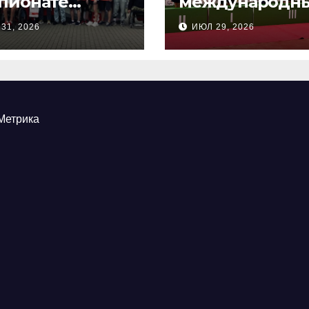
пионате
международн
сии по
соревнования
31, 2026
ИЮЛ 29, 2026
ндовой
настольного
ельбе
тенниса ПОДА