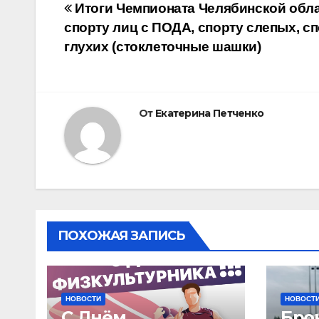
Навигация
Итоги Чемпионата Челябинской обла
спорту лиц с ПОДА, спорту слепых, с
по
глухих (стоклеточные шашки)
записям
От
Екатерина Петченко
ПОХОЖАЯ ЗАПИСЬ
НОВОСТИ
НОВОСТ
С Днём
Бро