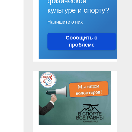
физической
культуре и спорту?
Напишите о них
Сообщить о
проблеме