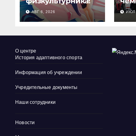
физкультурника!
чем
Рос
АВГ 6, 2026
ИЮЛ 
сте
стр
О центре
История адаптивного спорта
Информация об учреждении
Учредительные документы
Наши сотрудники
Новости