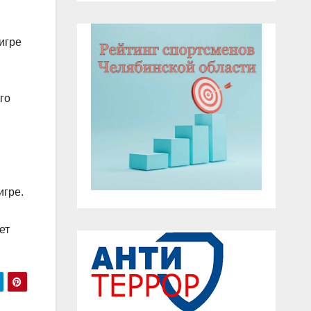
игре
го
игре.
ет