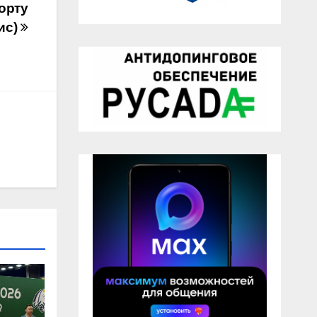
орту
ис)