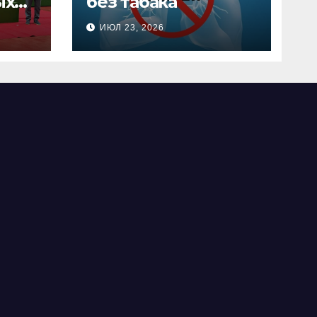
ых
без табака
х
ИЮЛ 23, 2026