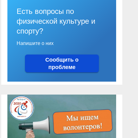
Есть вопросы по
физической культуре и
спорту?
Напишите о них
Сообщить о
проблеме