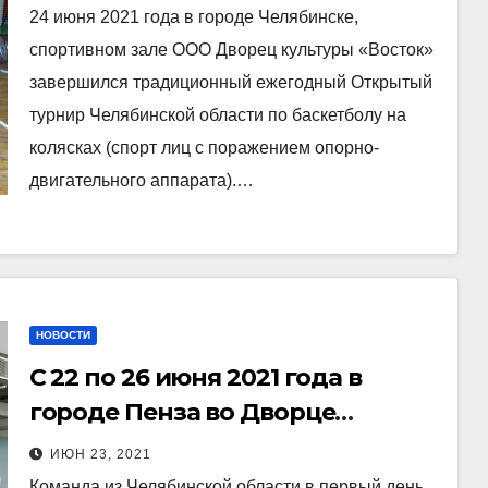
24 июня 2021 года в городе Челябинске,
спортивном зале ООО Дворец культуры «Восток»
завершился традиционный ежегодный Открытый
турнир Челябинской области по баскетболу на
колясках (спорт лиц с поражением опорно-
двигательного аппарата).…
НОВОСТИ
С 22 по 26 июня 2021 года в
городе Пенза во Дворце
водного спорта «Сура»
ИЮН 23, 2021
проходит Кубок России по
Команда из Челябинской области в первый день