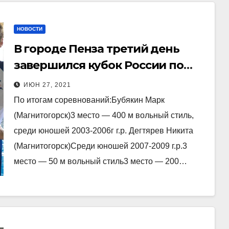
НОВОСТИ
В городе Пенза третий день
завершился кубок России по
плаванию (спорт глухих).
ИЮН 27, 2021
По итогам соревнований:Бубякин Марк
(Магнитогорск)3 место — 400 м вольный стиль,
среди юношей 2003-2006г г.р. Дегтярев Никита
(Магнитогорск)Среди юношей 2007-2009 г.р.3
место — 50 м вольный стиль3 место — 200…