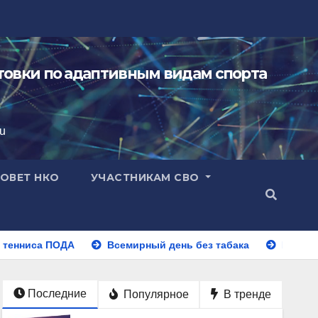
овки по адаптивным видам спорта
ru
ОВЕТ НКО
УЧАСТНИКАМ СВО
Всемирный день без табака
Всероссийские соревнов
Последние
Популярное
В тренде