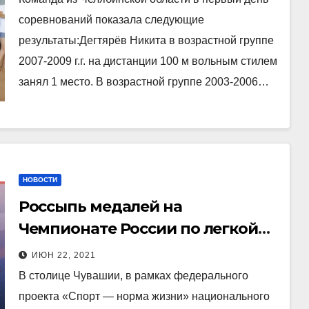
спорту глухих (плавание). В
соревнований показала следующие
соревнованиях принимают
результаты:Дегтярёв Никита в возрастной группе
участие спортсмены из 25
2007-2009 г.г. на дистанции 100 м вольным стилем
регионов.
занял 1 место. В возрастной группе 2003-2006…
НОВОСТИ
Россыпь медалей на
Чемпионате России по легкой
атлетике среди лиц с ПОДА и
ИЮН 22, 2021
нарушением зрения
В столице Чувашии, в рамках федерального
проекта «Спорт — норма жизни» национального