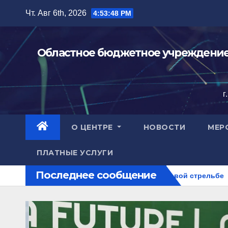
Перейти
Чт. Авг 6th, 2026
4:53:49 PM
к
содержимому
Областное бюджетное учреждение 
г
О ЦЕНТРЕ
НОВОСТИ
МЕР
ПЛАТНЫЕ УСЛУГИ
Последнее сообщение
а чемпионате России по стендовой стрельбе
Награды на