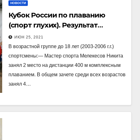
НОВОСТИ
Кубок России по плаванию
(спорт глухих). Результат
второго дня, на
ИЮН 25, 2021
продолжающемся во Дворце
В возрастной группе до 18 лет (2003-2006 г.г.)
водного спорта «Сура» в Пензе
спортсмены:— Мастер спорта Мелекесов Никита
кубке России по спорту глухих
занял 2 место на дистанции 400 м комплексным
(плавание).
плаванием. В общем зачете среди всех возрастов
занял 4…