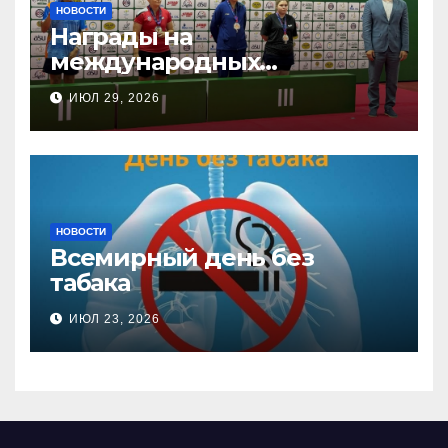
НОВОСТИ
Награды на
международных
соревнованиях
ИЮЛ 29, 2026
настольного тенниса ПОДА
НОВОСТИ
Всемирный день без
табака
ИЮЛ 23, 2026