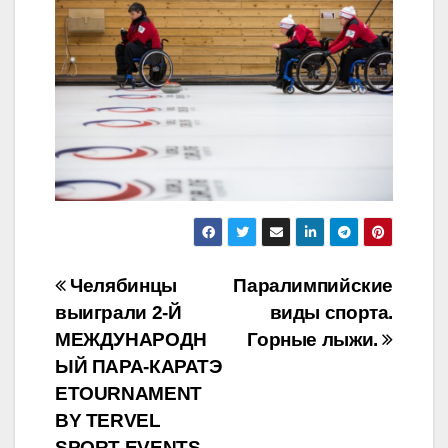
Навигация
Челябинцы
Паралимпийские
выиграли 2-Й
виды спорта.
по
МЕЖДУНАРОДН
Горные лыжи.
записям
ЫЙ ПАРА-КАРАТЭ
ETOURNAMENT
BY TERVEL
SPORT EVENTS