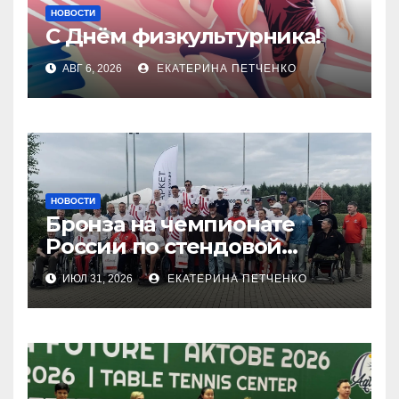
НОВОСТИ
С Днём физкультурника!
АВГ 6, 2026
ЕКАТЕРИНА ПЕТЧЕНКО
НОВОСТИ
Бронза на чемпионате
России по стендовой
стрельбе
ИЮЛ 31, 2026
ЕКАТЕРИНА ПЕТЧЕНКО