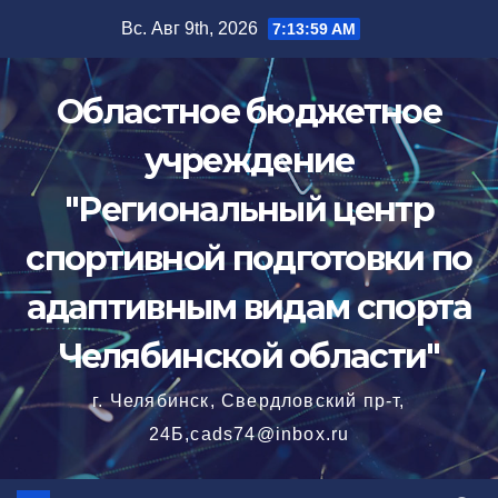
Перейти
Вс. Авг 9th, 2026
7:14:00 AM
к
содержимому
Областное бюджетное
учреждение
"Региональный центр
спортивной подготовки по
адаптивным видам спорта
Челябинской области"
г. Челябинск, Свердловский пр-т,
24Б,cads74@inbox.ru