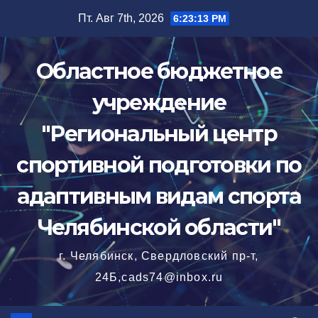
Перейти
Пт. Авг 7th, 2026
6:23:14 PM
к
содержимому
Областное бюджетное
учреждение
"Региональный центр
спортивной подготовки по
адаптивным видам спорта
Челябинской области"
г. Челябинск, Свердловский пр-т,
24Б,cads74@inbox.ru