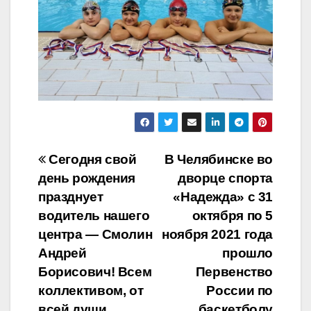
Навигация
Сегодня свой
В Челябинске во
день рождения
дворце спорта
по
празднует
«Надежда» с 31
записям
водитель нашего
октября по 5
центра — Смолин
ноября 2021 года
Андрей
прошло
Борисович! Всем
Первенство
коллективом, от
России по
всей души
баскетболу