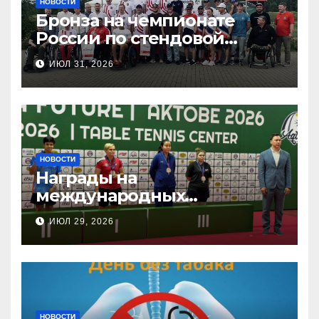
НОВОСТИ
Бронза на чемпионате
России по стендовой
стрельбе
ИЮЛ 31, 2026
НОВОСТИ
Награды на
международных
соревнованиях
ИЮЛ 29, 2026
настольного тенниса ПОДА
НОВОСТИ