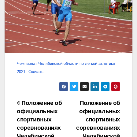
Чемпионат Челябинской области по лёгкой атлетике
2021
Скачать
Навигация
Положение об
Положение об
официальных
официальных
по
спортивных
спортивных
записям
соревнованиях
соревнованиях
Челябинской
Челябинской