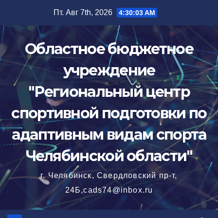
Перейти
Пт. Авг 7th, 2026
4:30:04 AM
к
содержимому
Областное бюджетное
учреждение
"Региональный центр
спортивной подготовки по
адаптивным видам спорта
Челябинской области"
г. Челябинск, Свердловский пр-т,
24Б,cads74@inbox.ru