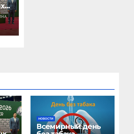
х
ИНА
НОВОСТИ
Всемирный день
ых
без табака