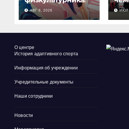
Рос
АВГ 6, 2026
ИЮЛ 
сте
стр
О центре
История адаптивного спорта
Информация об учреждении
Учредительные документы
Наши сотрудники
Новости