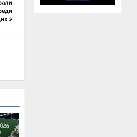
рали
реди
щих