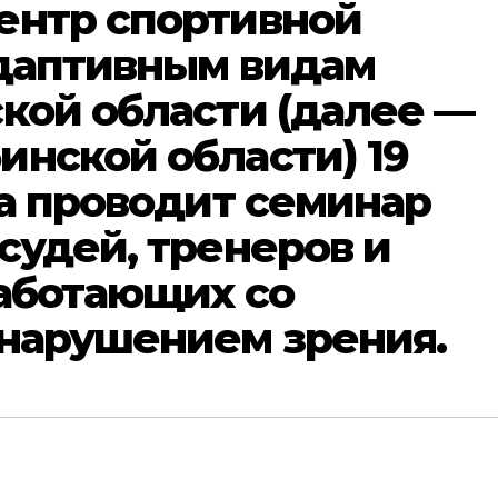
ентр спортивной
адаптивным видам
кой области (далее —
нской области) 19
да проводит семинар
судей, тренеров и
работающих со
 нарушением зрения.