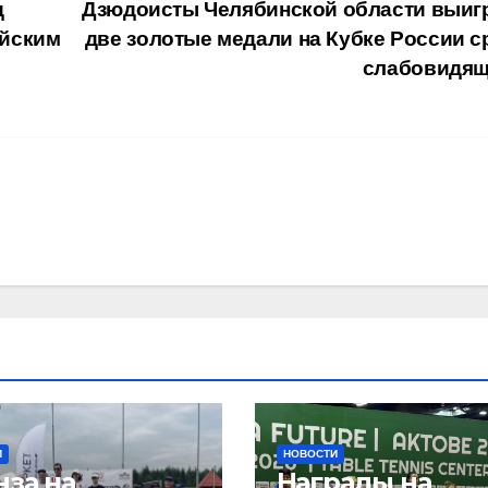
д
Дзюдоисты Челябинской области выиг
ийским
две золотые медали на Кубке России с
слабовидя
И
НОВОСТИ
нза на
Награды на