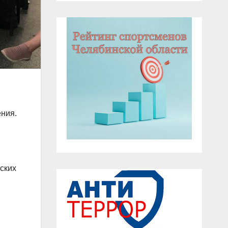
ения.
ских