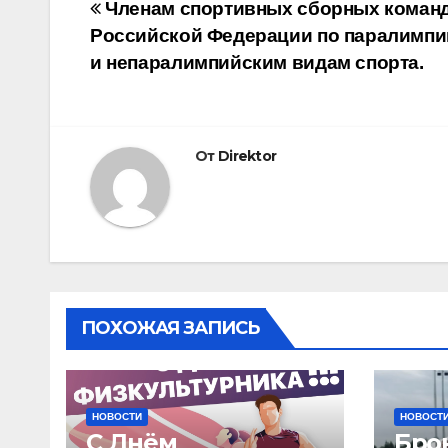
Навигация
Членам спортивных сборных коман
Российской Федерации по паралимп
по
и непаралимпийским видам спорта.
записям
От
Direktor
ПОХОЖАЯ ЗАПИСЬ
НОВОСТИ
НОВОСТ
С Днём
Бро