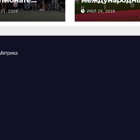
сии по
соревнования
31, 2026
ИЮЛ 29, 2026
ндовой
настольного
ельбе
тенниса ПОДА