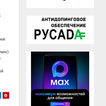
1
нов
линг)
)
ой