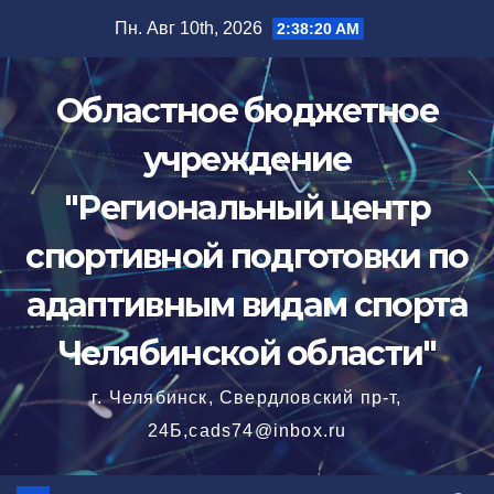
Перейти
Пн. Авг 10th, 2026
2:38:21 AM
к
содержимому
Областное бюджетное
учреждение
"Региональный центр
спортивной подготовки по
адаптивным видам спорта
Челябинской области"
г. Челябинск, Свердловский пр-т,
24Б,cads74@inbox.ru