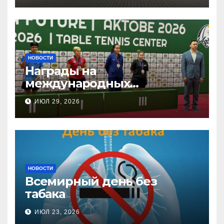
НОВОСТИ
Награды на
международных
соревнованиях
ИЮЛ 29, 2026
настольного тенниса ПОДА
НОВОСТИ
Всемирный день без
табака
ИЮЛ 23, 2026