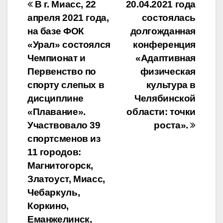
Навигация
В г. Миасс, 22
20.04.2021 года
апреля 2021 года,
состоялась
по
на базе ФОК
долгожданная
записям
«Урал» состоялся
конференция
Чемпионат и
«Адаптивная
Первенство по
физическая
спорту слепых в
культура в
дисциплине
Челябинской
«Плавание».
области: точки
Участвовало 39
роста».
спортсменов из
11 городов:
Магнитогорск,
Златоуст, Миасс,
Чебаркуль,
Коркино,
Еманжелинск,