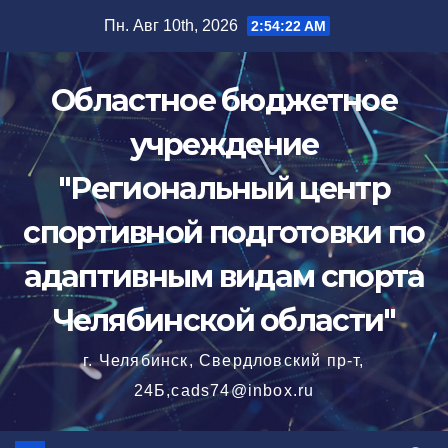
Перейти
Пн. Авг 10th, 2026
2:54:24 AM
к
содержимому
Областное бюджетное
учреждение
"Региональный центр
спортивной подготовки по
адаптивным видам спорта
Челябинской области"
г. Челябинск, Свердловский пр-т,
24Б,cads74@inbox.ru