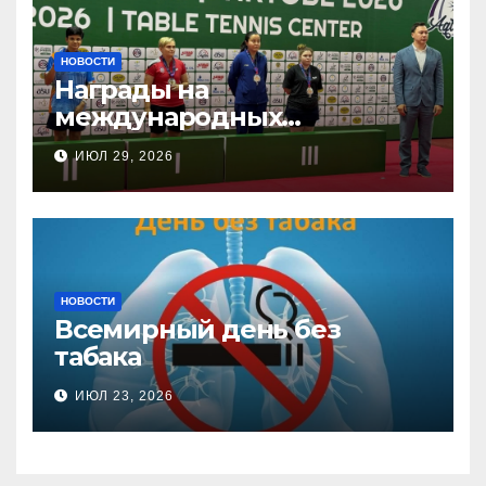
НОВОСТИ
Награды на
международных
соревнованиях
ИЮЛ 29, 2026
настольного тенниса ПОДА
НОВОСТИ
Всемирный день без
табака
ИЮЛ 23, 2026