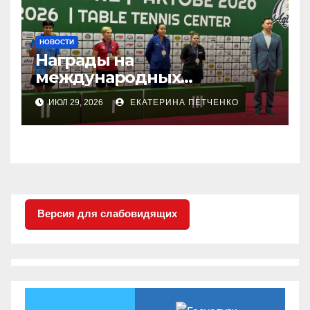
НОВОСТИ
Награды на
международных
соревнованиях
ИЮЛ 29, 2026
ЕКАТЕРИНА ПЕТЧЕНКО
настольного тенниса ПОДА
Версия для слабовидящих