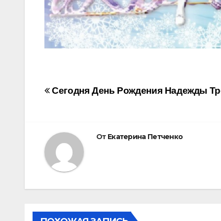
Навигация
Сегодня День Рождения Надежды Тр
по
записям
От
Екатерина Петченко