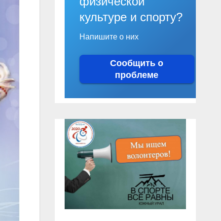
физической
культуре и спорту?
Напишите о них
Сообщить о
проблеме