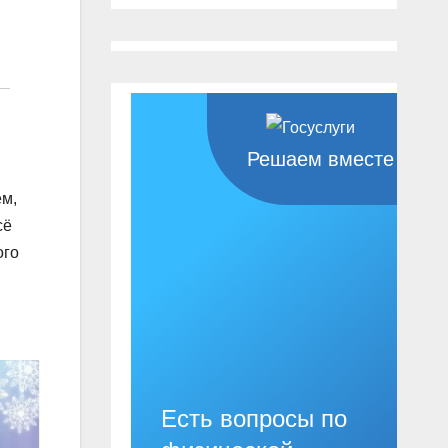
Решаем вместе
ем,
сё
ого
Есть вопросы по