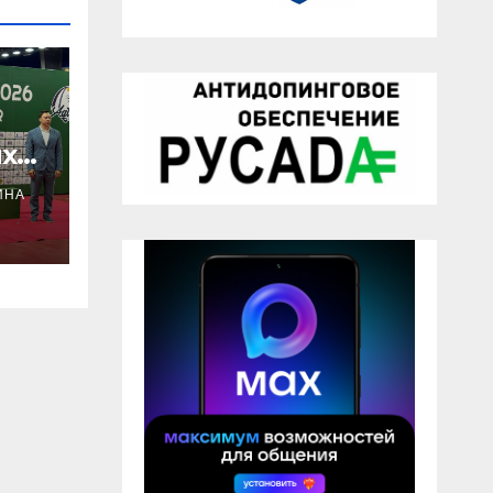
х
ИНА