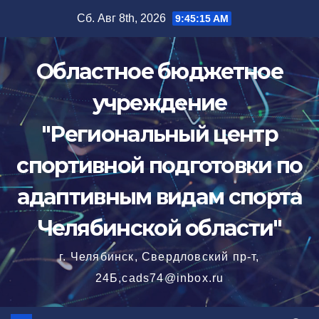
Перейти
Сб. Авг 8th, 2026
9:45:16 AM
к
содержимому
Областное бюджетное
учреждение
"Региональный центр
спортивной подготовки по
адаптивным видам спорта
Челябинской области"
г. Челябинск, Свердловский пр-т,
24Б,cads74@inbox.ru