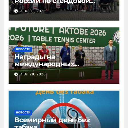
России по стендовой
стрельбе
ИЮЛ 31, 2026
НОВОСТИ
Награды на
международных
соревнованиях
ИЮЛ 29, 2026
настольного тенниса ПОДА
НОВОСТИ
Всемирный день без
табака