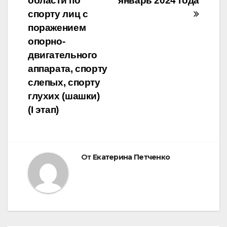
области по
январь 2024 года
записям
спорту лиц с
поражением
опорно-
двигательного
аппарата, спорту
слепых, спорту
глухих (шашки)
(I этап)
От
Екатерина Петченко