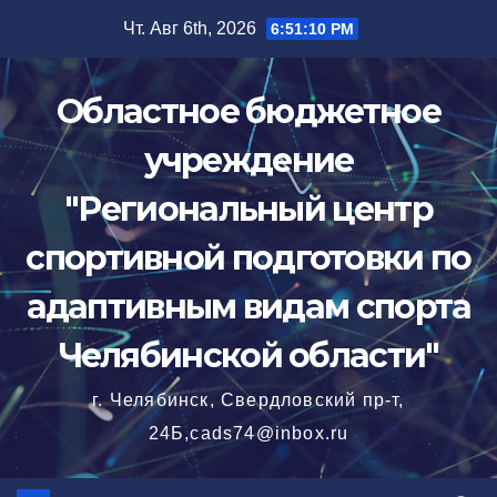
Перейти
Чт. Авг 6th, 2026
6:51:11 PM
к
содержимому
Областное бюджетное
учреждение
"Региональный центр
спортивной подготовки по
адаптивным видам спорта
Челябинской области"
г. Челябинск, Свердловский пр-т,
24Б,cads74@inbox.ru