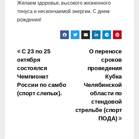
Желаем здоровья, высокого жизненного
тонуса и​ нескончаемой энергии. С​ днем
рождения!
Навигация
С 23 по 25
О переносе
октября
сроков
по
состоялся
проведения
записям
Чемпионат
Кубка
России по самбо
Челябинской
(спорт слепых).
области по
стендовой
стрельбе (спорт
ПОДА)