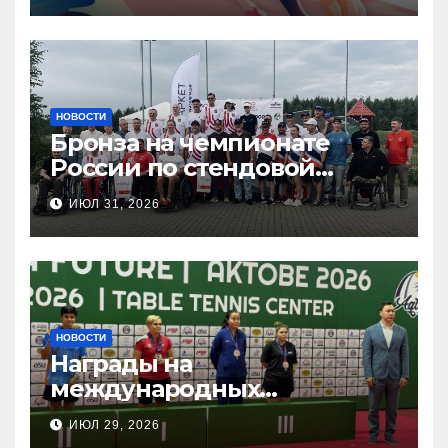
НОВОСТИ
Бронза на чемпионате
России по стендовой
стрельбе
ИЮЛ 31, 2026
НОВОСТИ
Награды на
международных
соревнованиях
ИЮЛ 29, 2026
настольного тенниса ПОДА