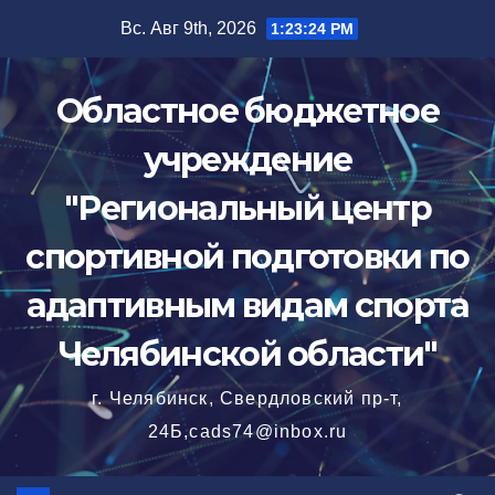
Перейти
Вс. Авг 9th, 2026
1:23:26 PM
к
содержимому
Областное бюджетное
учреждение
"Региональный центр
спортивной подготовки по
адаптивным видам спорта
Челябинской области"
г. Челябинск, Свердловский пр-т,
24Б,cads74@inbox.ru