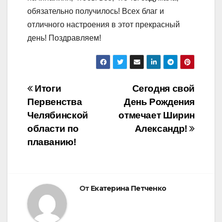
обязательно получилось! Всех благ и
отличного настроения в этот прекрасный
день! Поздравляем!
Навигация
Итоги
Сегодня свой
Первенства
День Рождения
по
Челябинской
отмечает Ширин
записям
области по
Александр!
плаванию!
От
Екатерина Петченко