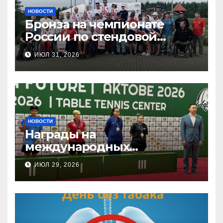
НОВОСТИ
Бронза на чемпионате
России по стендовой
стрельбе
ИЮЛ 31, 2026
НОВОСТИ
Награды на
международных
соревнованиях
ИЮЛ 29, 2026
настольного тенниса ПОДА