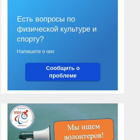
Есть вопросы по
физической культуре и
спорту?
Напишите о них
Сообщить о
проблеме