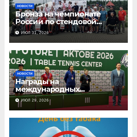
НОВОСТИ
Бронза на чемпионате
России по стендовой
стрельбе
ИЮЛ 31, 2026
НОВОСТИ
Награды на
международных
соревнованиях
ИЮЛ 29, 2026
настольного тенниса ПОДА