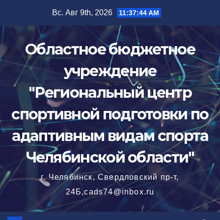
Перейти
Вс. Авг 9th, 2026
11:37:46 AM
к
содержимому
Областное бюджетное
учреждение
"Региональный центр
спортивной подготовки по
адаптивным видам спорта
Челябинской области"
г. Челябинск, Свердловский пр-т,
24Б,cads74@inbox.ru