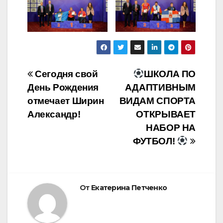
Навигация
Сегодня свой
ШКОЛА ПО
День Рождения
АДАПТИВНЫМ
по
отмечает Ширин
ВИДАМ СПОРТА
записям
Александр!
ОТКРЫВАЕТ
НАБОР НА
ФУТБОЛ!
От
Екатерина Петченко