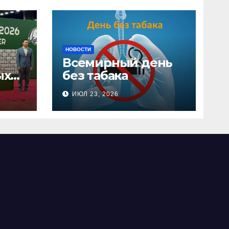
НОВОСТИ
Всемирный день
ых
без табака
х
ИЮЛ 23, 2026