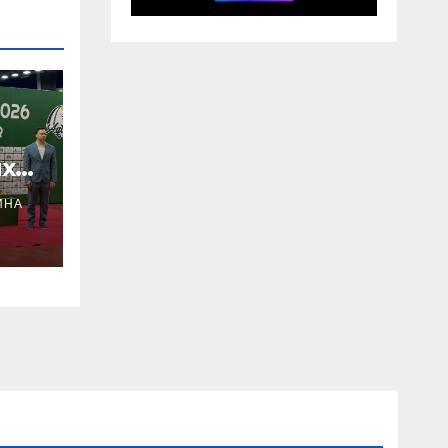
х
ИНА