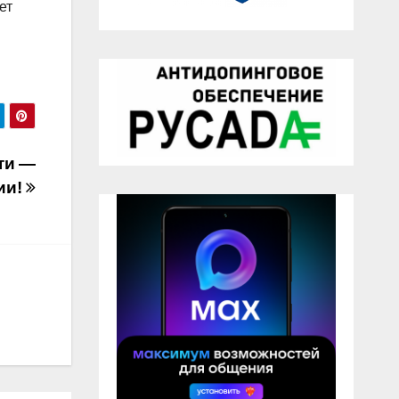
ет
ти —
ии!