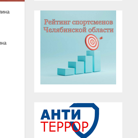
лина
ина