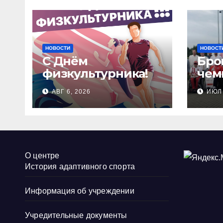
НОВОСТИ
НОВОСТ
С Днём
Бро
физкультурника!
чем
Рос
АВГ 6, 2026
ИЮЛ 
сте
стр
О центре
История адаптивного спорта
Информация об учреждении
Учредительные документы