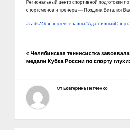
Региональный центр спортивной подготовки по
спортсменов и тренера — Поздина Виталия Вал
#cads74
#вспортевсеравны
#АдаптивныйСпорт
Навигация
Челябинская теннисистка завоевала
медали Кубка России по спорту глухи
по
записям
От
Екатерина Петченко