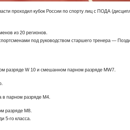
бласти проходил кубок России по спорту лиц с ПОДА (дисцип
менов из 20 регионов.
 спортсменами под руководством старшего тренера — Позд
ном разряде W 10 и смешанном парном разряде МW7.
о.
а в парном разряде М4.
ом разряде М8.
и 5-го класса.