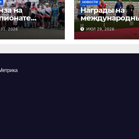
И
НОВОСТИ
нза на
Награды на
пионате
международн
сии по
соревнования
31, 2026
ИЮЛ 29, 2026
ндовой
настольного
ельбе
тенниса ПОДА