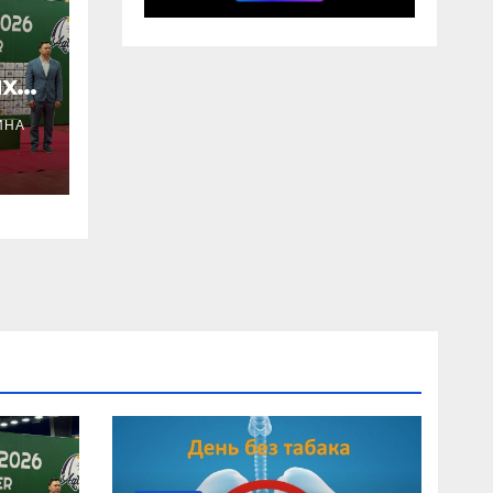
х
ИНА