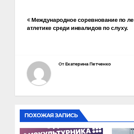
Навигация
Международное соревнование по ле
атлетике среди инвалидов по слуху.
по
записям
От
Екатерина Петченко
ПОХОЖАЯ ЗАПИСЬ