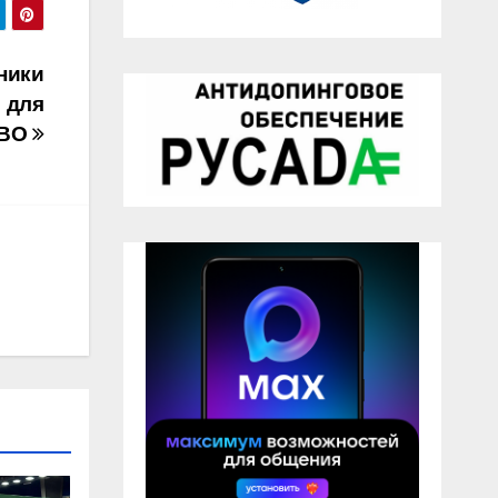
ники
 для
СВО