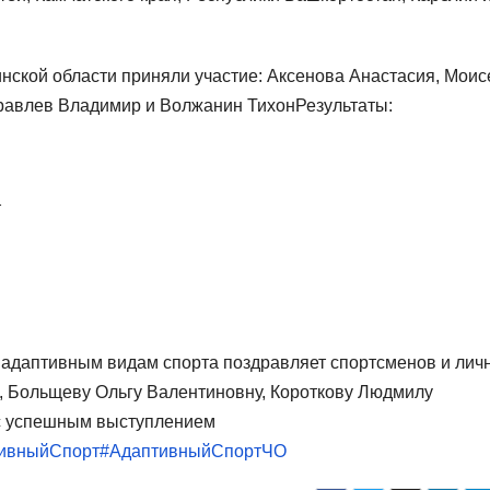
нской области приняли участие: Аксенова Анастасия, Моис
уравлев Владимир и Волжанин ТихонРезультаты:
т
 адаптивным видам спорта поздравляет спортсменов и лич
 Больщеву Ольгу Валентиновну, Короткову Людмилу
 с успешным выступлением
ивныйСпорт
#АдаптивныйСпортЧО