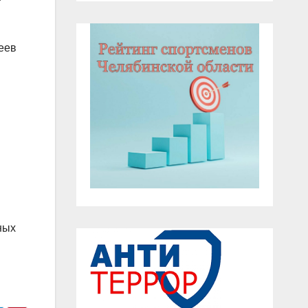
еев
ных