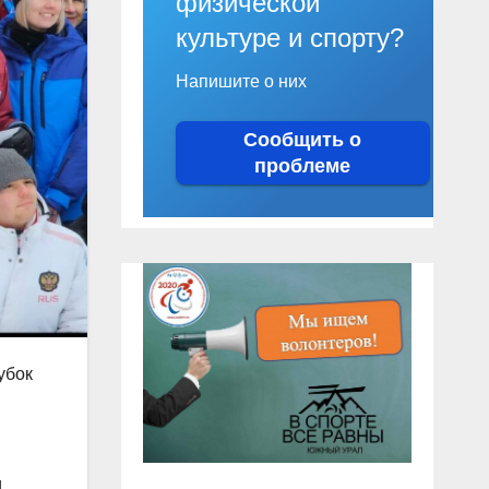
физической
культуре и спорту?
Напишите о них
Сообщить о
проблеме
убок
и