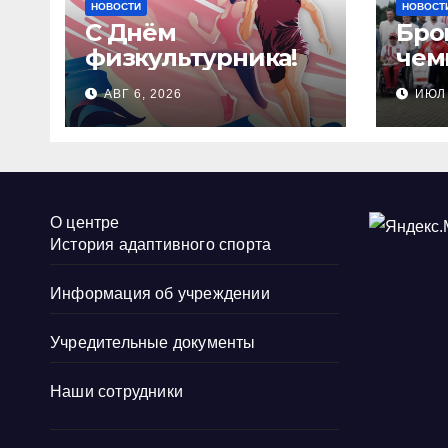
НОВОСТИ
НОВОСТ
С Днём
Бро
физкультурника!
чем
Рос
АВГ 6, 2026
ИЮЛ 
сте
стр
О центре
История адаптивного спорта
Информация об учреждении
Учредительные документы
Наши сотрудники